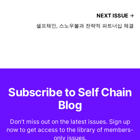
NEXT ISSUE
셀프체인, 스노우볼과 전략적 파트너십 체결
Subscribe to Self Chain
Blog
Don’t miss out on the latest issues. Sign up
now to get access to the library of members-
only issues.